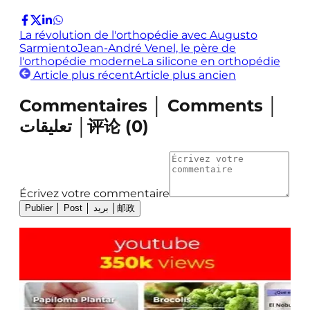
La révolution de l'orthopédie avec Augusto
Sarmiento
Jean-André Venel, le père de
l'orthopédie moderne
La silicone en orthopédie
Article plus récent
Article plus ancien
Commentaires │ Comments │
تعليقات │评论
(
0
)
Écrivez votre commentaire
Publier │ Post │ بريد │邮政