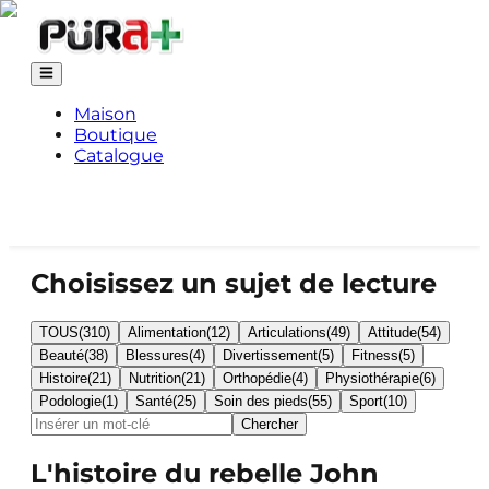
Maison
Boutique
Catalogue
Choisissez un sujet de lecture
TOUS
(
310
)
Alimentation
(
12
)
Articulations
(
49
)
Attitude
(
54
)
Beauté
(
38
)
Blessures
(
4
)
Divertissement
(
5
)
Fitness
(
5
)
Histoire
(
21
)
Nutrition
(
21
)
Orthopédie
(
4
)
Physiothérapie
(
6
)
Podologie
(
1
)
Santé
(
25
)
Soin des pieds
(
55
)
Sport
(
10
)
Chercher
L'histoire du rebelle John